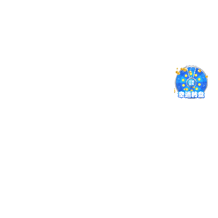
球队提供必要支援。他善于抓住机会，并能有效地完
成射门，这一点对于尤文图斯而言是至关重要的。此
外，他在场上的跑位意识和团队配合能力也使得他能
适应不同战术体系，对教练来说无疑是一个加分项。
然而，就算如此优秀，他仍需面对适应新环境带来的
挑战。从法甲到意甲，两者之间存在显著差异，包括
战术风格、身体对抗等。因此，在加盟尤文图斯后，
如何快速融入新球队，将决定他未来的发展轨迹。
3、尤文图斯球队需求
目前，尤文图斯正处于重建阶段，需要通过引援来增
强整体实力。随着老将逐渐退役或状态下滑，新鲜血
液显得格外重要。在这样的背景下，引入像穆阿尼这
样具备潜力的年轻前锋，可以帮助球队实现长远发展