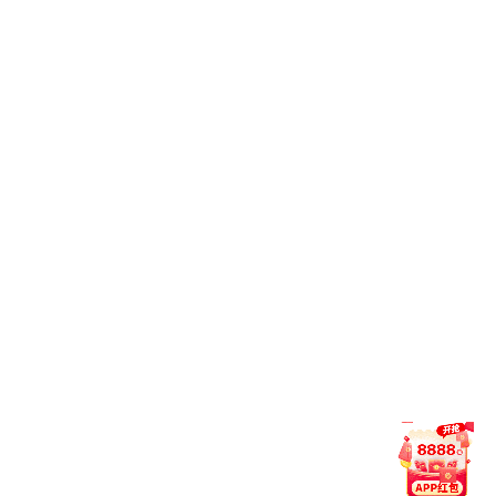
的目标。
考虑到当今足球比赛节奏越来越快，对于前锋要求也
愈发严格，因此一名兼具速度与技术的新星可以极大
提升进攻效率。目前队内其他前锋由于伤病或状态不
佳，其稳定性和发挥均无法满足高水平比赛要求，因
此必须尽快找到合适替代者，而穆阿尼正好满足这一
条件。
当然，引入新球员不仅仅是为了填补空缺，更是为了
塑造一支具有竞争力和凝聚力的新团队。随着年轻球
员如迪巴拉等人的成长及其带来的活力，将进一步推
动全队朝着更好的方向发展，从而不断寻求国内外赛
事的新突破。