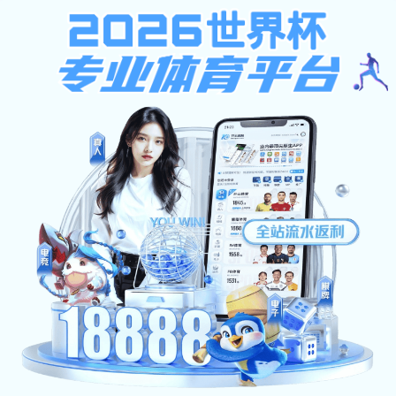
立即注册
华体网官网
官网 · 权威
体育数据平台
华体网官网 OFFICIAL WEBSITE
自2022年创立以来，
华体网官网
致力于为用户提供包
括NBA、英超、欧洲杯、LPL在内的热门赛事直播与数
据服务，广受用户信赖。
立即下载华体网官网APP