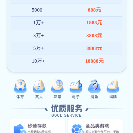
未来比赛的展望。通过这些角度，读者可以更全面地
理解巴西国家队目前的状态以及他们在国际赛场上的
竞争力。
1、球队的选人标准
巴西国家队在选人过程中，一直以来都秉持着严格而
科学的标准。首先，教练团队会综合考虑球员近期在
俱乐部的表现，包括进攻、防守以及整体配合能力等
多方面因素。这意味着只有那些在高水平联赛中表现
突出的球员才能获得入围机会。
其次，球队还注重球员的身体素质与心理素质。在长
时间的大赛中，耐力和心理承受能力直接决定了球员
能否发挥出最佳状态。因此，教练组会详细评估每位
球员在关键时刻的表现，以确保他们能够承受大赛压