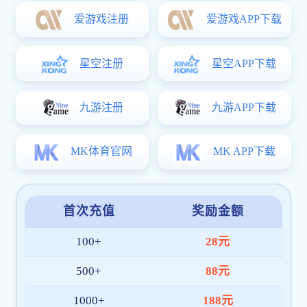
首页
/
体育动态
/ 正文
2026-06-26 21:41
43 次阅读
巴西国家队公布55人初选名单内马尔维尼
修斯安东尼均入围
近日，巴西国家足球队正式公布了55人的初选名单，
其中众多明星球员如内马尔、维尼修斯和安东尼均榜
上有名。这份名单不仅引发了媒体的广泛关注，也让
球迷们对即将到来的比赛充满期待。本文将从四个方
面对这份初选名单进行深入分析，包括球队的选人标
准、明星球员的表现及其影响、年轻球员的崛起以及