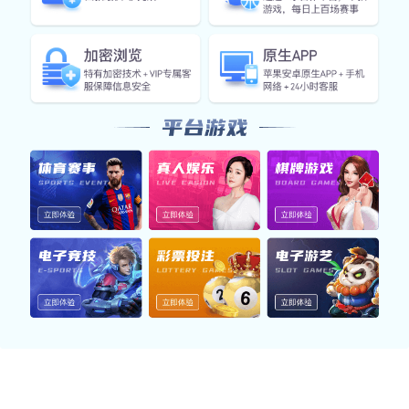
力，如果继续保持这样的状态，有望成为欧洲顶级球
员。因此，不同于一些已经达到巅峰状态的球员，梅
努被看作是一笔“未来投资”，这也为他的身价提供了
更高的上限。
总之，梅努在场上的表现以及其潜力都是决定他是否
能以6500万、7000万或7500万欧元成交的重要因素
之一。各家俱乐部都希望通过引入这样一名有潜力且
实力出众的球员，以增强自己的竞争力。
2、市场环境与比较分析
当前足球转会市场处于一个动态变化之中，各种因素
都可能影响到球员的身价。特别是在本赛季，各大联
赛频繁发生高额交易，一些年轻才俊以令人瞩目的价
格成功转会。这种趋势直接推动了整个市场对于年轻