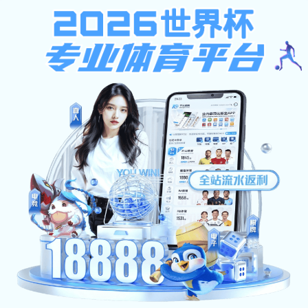
立即注册
华体网官网
官网 · 权威
体育数据平台
华体网官网 OFFICIAL WEBSITE
自2022年创立以来，
华体网官网
致力于为用户提供包
括NBA、英超、欧洲杯、LPL在内的热门赛事直播与数
据服务，广受用户信赖。
立即下载华体网官网APP