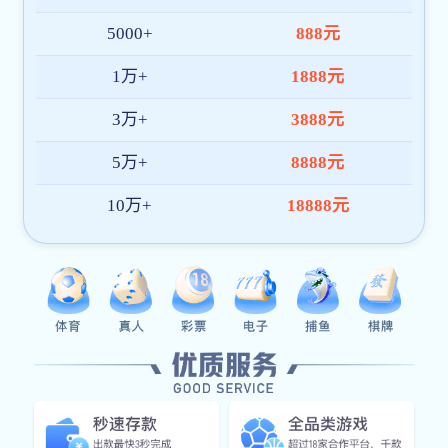
望球员们能够在这个休息期间好好陪伴家人，以便更
好地调整状态，为下半赛季做好准备。通过这些话
语，我们可以看出齐沃作为一名教练，对球员的关怀
与责任感，以及他如何平衡工作与家庭之间的关系。
本文将从四个方面详细阐述这一主题，包括对德弗里
伤情的关注、国米假期计划、家庭陪伴的重要性和齐
沃的个人见解。
1、对德弗里伤情的关注
齐沃首先谈及了德弗里的伤情，表示自己非常关心这
位后卫的恢复过程。他指出，伤病是职业运动员不可
避免的一部分，而如何处理这些伤病则是每位教练和
球员必须面对的重要课题。齐沃认为，除了医疗团队
提供专业治疗外，来自队友和教练的关心同样重要，
这能够帮助球员在心理上减轻压力。