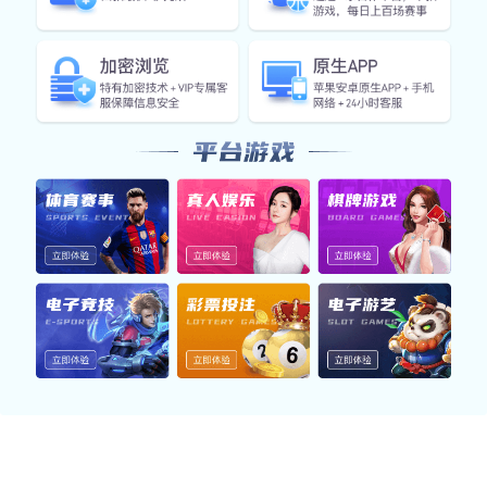
同时，齐沃回忆起德弗里受伤前在场上的表现，他指
出这名球员在防守端的重要性，以及他为球队所做出
的贡献。这种认可不仅是对德弗里的鼓励，更是希望
他能够尽快回归赛场，与球队一起争取佳绩。
此外，齐沃还提到会定期与医疗团队沟通，以了解德
弗里的恢复进展。他坚定表示，会全力支持每一位受
伤球员，让他们感受到来自俱乐部大家庭的温暖，这
样才能更快地重返赛场。
2、国米假期计划
谈到国米即将到来的假期，齐沃指出这是一个重要的
调节时期。在这个阶段，不仅要让球员们得到充分休
息，还要做好相应的训练安排，以保持体能和竞技状