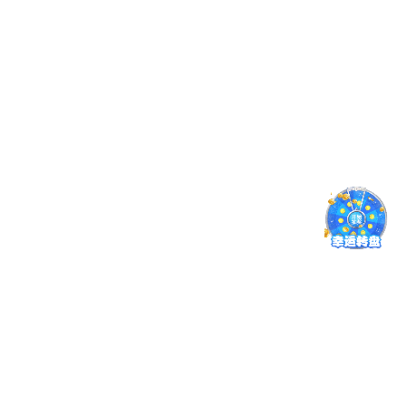
态。他提到，会根据各个球员的实际情况来制定不同
的假期计划，以确保每个人都能得到最佳调整。
此外，齐沃特别强调了团队合作精神的重要性，他表
示希望所有球员在放假的同时，也不要忘记保持联
系，通过一些线上交流或小组活动增进感情。这不仅
有助于增强团队凝聚力，也能让每个人都感受到集体
力量带来的温暖。
最后，在谈到假期时长时，齐沃坦言适度的放松与训
练结合，将使得球队在新年后的比赛中更加充满活
力。他相信，只要合理安排，就一定能够以最佳状态
迎接接下来的挑战。
3、家庭陪伴的重要性
在这次访谈中，家庭陪伴被提到了极为重要的位置。